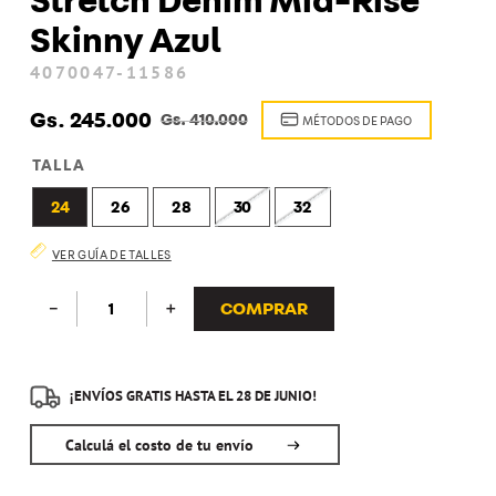
Stretch Denim Mid-Rise
8
.
zapatenis
Skinny Azul
9
.
kepi
4070047-11586
10
.
maleta
Gs.
245
.
000
Gs.
410
.
000
MÉTODOS DE PAGO
TALLA
24
26
28
30
32
VER GUÍA DE TALLES
COMPRAR
－
＋
¡ENVÍOS GRATIS HASTA EL 28 DE JUNIO!
Calculá el costo de tu envío