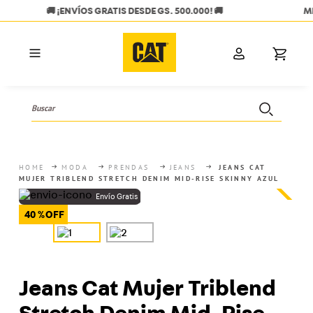
MIÉRCOLES CON LAS TC ITAÚ 🧡 20% OFF + 6 CUOTAS SIN INTER
Buscar
TÉRMINOS MÁS BUSCADOS
1
.
hombres
MODA
PRENDAS
JEANS
JEANS CAT
MUJER TRIBLEND STRETCH DENIM MID-RISE SKINNY AZUL
2
.
mujer
3
.
botas
40 %
4
.
bota
5
.
campera
6
.
mochila
Jeans Cat Mujer Triblend
7
.
calzados hombre