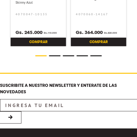
Jeans Cat Mujer Triblend
Jeans Cat Mujer Denim
Stretch Denim Mid-Rise
Relaxed Cargo Pant Celeste
Skinny Azul
4070047-10135
4070060-14167
Gs.
245
.
000
Gs.
364
.
000
Gs.
410
.
000
Gs.
520
.
000
COMPRAR
COMPRAR
SUSCRIBITE A NUESTRO NEWSLETTER Y ENTERATE DE LAS
NOVEDADES
→