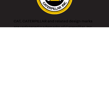
CAT, CATERPILLAR and related design marks
are registered trademarks of Caterpillar, Inc.
and may not be used without permission.
Optima S.A. is an authorized distributor of the
following licensees of Caterpillar Inc.: SRI
Apparel Limited, Wolverine World Wide and
Grown Up Licenses APS.
Los productos ofrecidos en este sitio web
sólo están disponibles para Paraguay.
2024 ©Copyright - Todos los derechos reservados