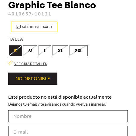
Graphic Tee Blanco
8
.
zapatenis
4010637-10121
9
.
kepi
MÉTODOS DE PAGO
10
.
sudadera
TALLA
S
M
L
XL
2XL
VER GUÍA DE TALLES
NO DISPONIBLE
Este producto no está disponible actualmente