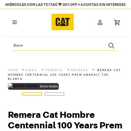
TC ITAÚ 🧡 20% OFF + 6 CUOTAS SIN INTERESES
🚚 ¡EN
Buscar
TÉRMINOS MÁS BUSCADOS
1
.
hombres
MODA
PRENDAS
REMERAS
REMERA CAT
HOMBRE CENTENNIAL 100 YEARS PREM GRAPHIC TEE
2
.
mujer
BLANCO
3
.
botas
4
.
bota
5
.
campera
Remera Cat Hombre
6
.
mochila
Centennial 100 Years Prem
7
.
calzados hombre