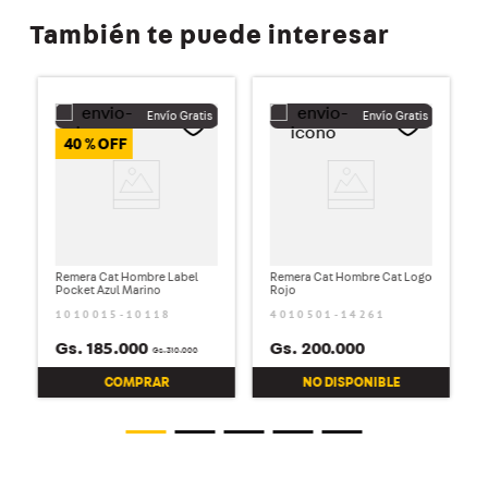
También te puede interesar
40 %
Remera Cat Hombre Label
Remera Cat Hombre Cat Logo
Pocket Azul Marino
Rojo
1010015-10118
4010501-14261
Gs.
185
.
000
Gs.
200
.
000
Gs.
310
.
000
COMPRAR
NO DISPONIBLE