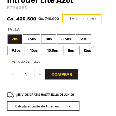
Intruder Lite Azul
8
.
zapatenis
P726095
9
.
kepi
Gs.
400
.
500
Gs.
740
.
000
MÉTODOS DE PAGO
10
.
sudadera
TALLA
7us
7.5us
8us
8.5us
9us
9.5us
10us
10.5us
11us
12us
VER GUÍA DE TALLES
COMPRAR
－
＋
¡ENVÍOS GRATIS HASTA EL 28 DE JUNIO!
Calculá el costo de tu envío