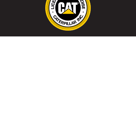
CAT, CATERPILLAR and related design marks
are registered trademarks of Caterpillar, Inc.
and may not be used without permission.
Optima S.A. is an authorized distributor of the
following licensees of Caterpillar Inc.: SRI
Apparel Limited, Wolverine World Wide and
Grown Up Licenses APS.
Los productos ofrecidos en este sitio web
sólo están disponibles para Paraguay.
2024 ©Copyright - Todos los derechos reservados