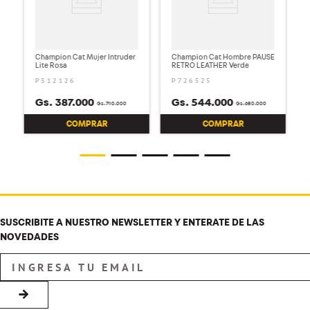
r
Champion Cat Mujer Intruder
Champion Cat Hombre PAUSE
Lite Rosa
RETRO LEATHER Verde
P312126
P726525
Gs.
387
.
000
Gs.
544
.
000
Gs.
740
.
000
Gs.
680
.
000
COMPRAR
COMPRAR
SUSCRIBITE A NUESTRO NEWSLETTER Y ENTERATE DE LAS
NOVEDADES
→