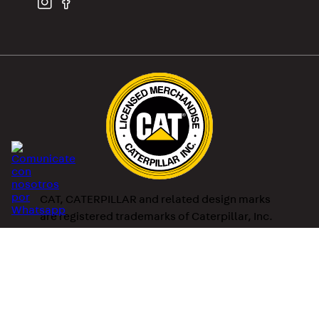
SEGUINOS
CAT, CATERPILLAR and related design marks
are registered trademarks of Caterpillar, Inc.
and may not be used without permission.
Optima S.A. is an authorized distributor of the
following licensees of Caterpillar Inc.: SRI