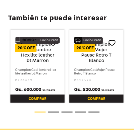
También te puede interesar
20 %
20 %
Champion Cat Hombre Hex
Champion Cat Mujer Pause
lite leather bt Marron
Retro T Blanco
P726639
P312574
Gs.
600
.
000
Gs.
520
.
000
Gs.
750
.
000
Gs.
650
.
000
COMPRAR
COMPRAR