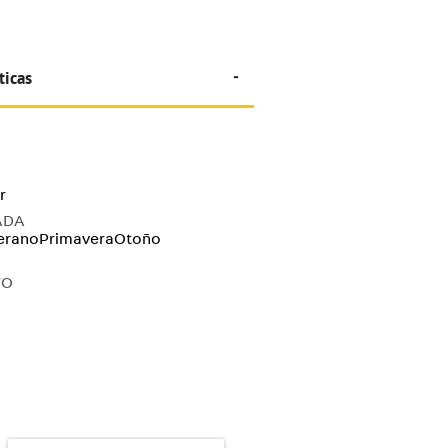
ticas
r
ADA
erano
Primavera
Otoño
TO