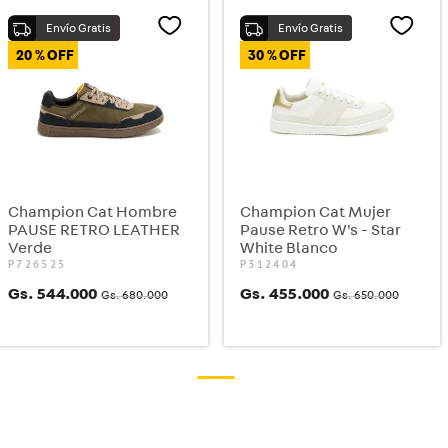
20 %
30 %
Champion Cat Hombre
Champion Cat Mujer
PAUSE RETRO LEATHER
Pause Retro W's - Star
Verde
White Blanco
P726525
P312404
Gs.
544
.
000
Gs.
455
.
000
Gs.
680
.
000
Gs.
650
.
000
COMPRAR
COMPRAR