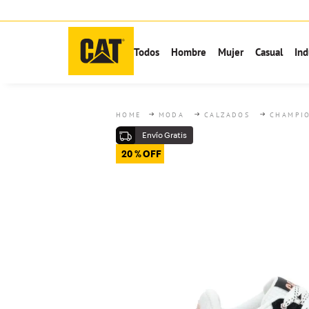
Todos
Hombre
Mujer
Casual
Ind
MODA
CALZADOS
CHAMPI
20 %