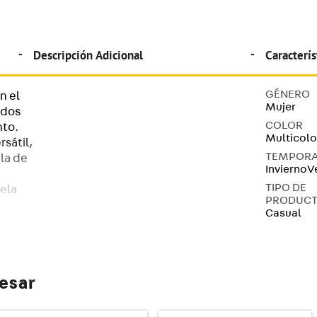
Descripción Adicional
Caracterís
GÉNERO
n el
Mujer
ados
COLOR
nto.
Multicolo
sátil,
TEMPOR
la de
Invierno
V
TIPO DE
uela
PRODUC
Casual
de
resar