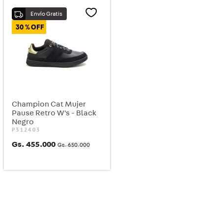
30 %
Champion Cat Mujer
Pause Retro W's - Black
Negro
P312403
Gs.
455
.
000
Gs.
650
.
000
COMPRAR