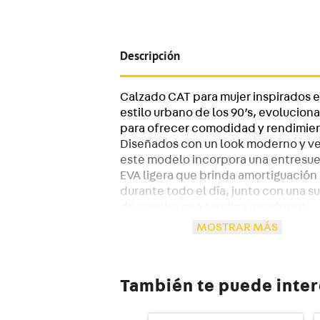
Descripción
Calzado CAT para mujer inspirados e
estilo urbano de los 90’s, evolucion
para ofrecer comodidad y rendimie
Diseñados con un look moderno y ver
este modelo incorpora una entresue
EVA ligera que brinda amortiguación
durante todo el día, junto con una s
de caucho que asegura excelente
tracción y contacto con el suelo. Su
MOSTRAR MÁS
interior proporciona una sensación 
confort total.
También te puede inte