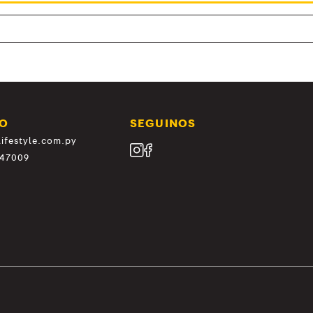
O
SEGUINOS
ifestyle.com.py
147009