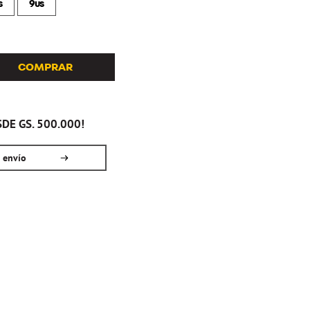
s
9us
COMPRAR
DE GS. 500.000!
u envío