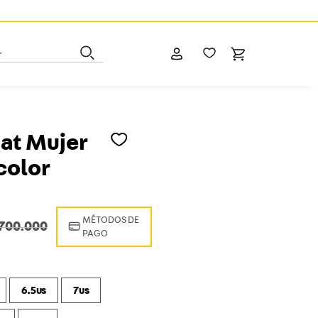
r
at Mujer
color
MÉTODOS DE
700
.
000
PAGO
6.5us
7us