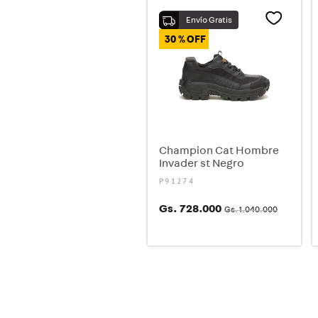
30 %
Champion Cat Hombre
Invader st Negro
P91274
Gs.
728
.
000
Gs.
1
.
040
.
000
COMPRAR