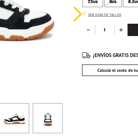
7.5us
8us
8.5u
10
.
maleta
VER GUÍA DE TALLES
－
＋
¡ENVÍOS GRATIS DES
Calculá el costo de t