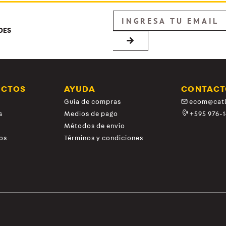
DES
→
UCTOS
AYUDA
CONTACT
Guía de compras
ecom@catl
s
Medios de pago
+595 976-
Métodos de envío
os
Términos y condiciones