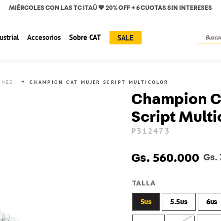
🚚 ¡ENVÍOS GRATIS desde Gs. 500.000🚚
Busca
ustrial
Accesorios
Sobre CAT
SALE
TÉRMINOS MÁS BUSCADOS
1
.
hombres
ONES
CHAMPION CAT MUJER SCRIPT MULTICOLOR
2
.
mujer
Champion C
3
.
botas
Script Multi
4
.
bota
P312473
5
.
campera
Gs.
560
.
000
6
.
mochila
Gs.
7
.
calzados hombre
TALLA
8
.
zapatenis
5us
5.5us
6us
9
.
kepi