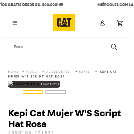
MIÉRCOLES CON LAS TC ITAÚ 🧡 20% OFF + 6 CUOTAS SIN INTERES
Buscar
TÉRMINOS MÁS BUSCADOS
1
.
hombres
MODA
ACCESORIOS
KEPIS
KEPI CAT
MUJER W'S SCRIPT HAT ROSA
2
.
mujer
3
.
botas
4
.
bota
5
.
campera
Kepi Cat Mujer W'S Script
6
.
mochila
Hat Rosa
7
.
calzados hombre
4090106-171524