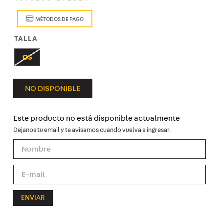
8
.
zapatenis
MÉTODOS DE PAGO
9
.
kepi
TALLA
10
.
maleta
OS
NO DISPONIBLE
Este producto no está disponible actualmente
ENVIAR