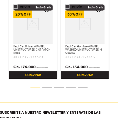
20 %
30 %
Kepi Cat Unisex 6 PANEL
Kepi Cat Hombre 6 PANEL
UNSTRUCTURED CAT PATCH
WASHED UNSTRUCTURED H
Rosa
Celeste
4090235-171524
4090234-154415
Gs.
176
.
000
Gs.
154
.
000
Gs.
220
.
000
Gs.
220
.
000
COMPRAR
COMPRAR
SUSCRIBITE A NUESTRO NEWSLETTER Y ENTERATE DE LAS