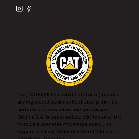
CAT, CATERPILLAR and related design marks
are registered trademarks of Caterpillar, Inc.
and may not be used without permission.
Optima S.A. is an authorized distributor of the
following licensees of Caterpillar Inc.: SRI
Apparel Limited, Wolverine World Wide and