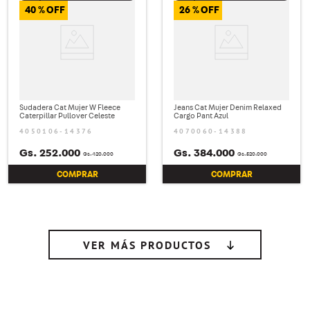
40 %
26 %
Sudadera Cat Mujer W Fleece
Jeans Cat Mujer Denim Relaxed
Caterpillar Pullover Celeste
Cargo Pant Azul
4050106-14376
4070060-14388
Gs.
252
.
000
Gs.
384
.
000
Gs.
420
.
000
Gs.
520
.
000
COMPRAR
COMPRAR