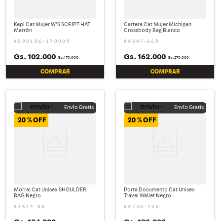
Kepi Cat Mujer W'S SCRIPT HAT
Cartera Cat Mujer Michigan
Marrón
Crossbody Bag Blanco
4090106-170909
84847-660
Gs.
102
.
000
Gs.
162
.
000
Gs.
170
.
000
Gs.
270
.
000
COMPRAR
COMPRAR
20 %
20 %
Morral Cat Unisex SHOULDER
Porta Documento Cat Unisex
BAG Negro
Travel Wallet Negro
83614-80
84730-106