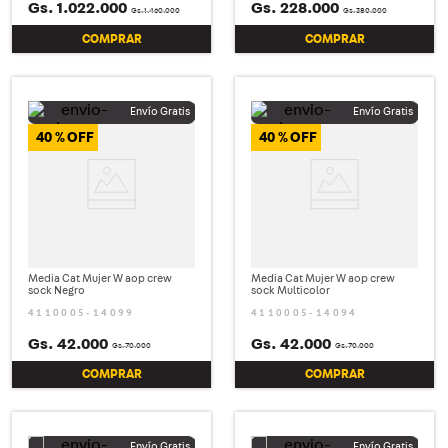
Gs.
1
.
022
.
000
Gs.
228
.
000
Gs.
1
.
460
.
000
Gs.
380
.
000
COMPRAR
COMPRAR
40 %
40 %
Media Cat Mujer W aop crew
Media Cat Mujer W aop crew
sock Negro
sock Multicolor
4110005-14099
4110005-14094
Gs.
42
.
000
Gs.
42
.
000
Gs.
70
.
000
Gs.
70
.
000
COMPRAR
COMPRAR