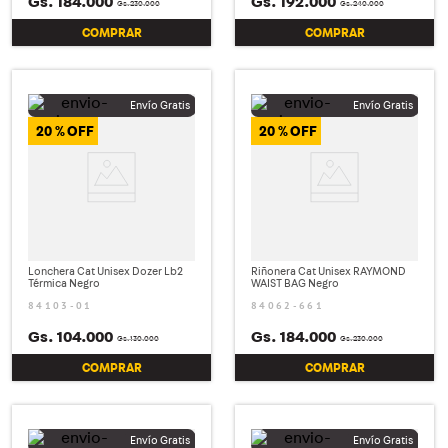
Gs.
184
.
000
Gs.
192
.
000
Gs.
230
.
000
Gs.
240
.
000
COMPRAR
COMPRAR
20 %
20 %
Lonchera Cat Unisex Dozer Lb2
Riñonera Cat Unisex RAYMOND
Térmica Negro
WAIST BAG Negro
84103-01
84062-661
Gs.
104
.
000
Gs.
184
.
000
Gs.
130
.
000
Gs.
230
.
000
COMPRAR
COMPRAR