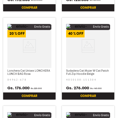
Gs.
240
.
000
Gs.
160
.
000
COMPRAR
COMPRAR
20 %
40 %
Lonchera Cat Unisex LONCHERA
Sudadera Cat Mujer W Cat Patch
LUNCH BAG Rosa
Full Zip Hoodie Beige
84962-678
4050108-151304
Gs.
176
.
000
Gs.
276
.
000
Gs.
220
.
000
Gs.
460
.
000
COMPRAR
COMPRAR