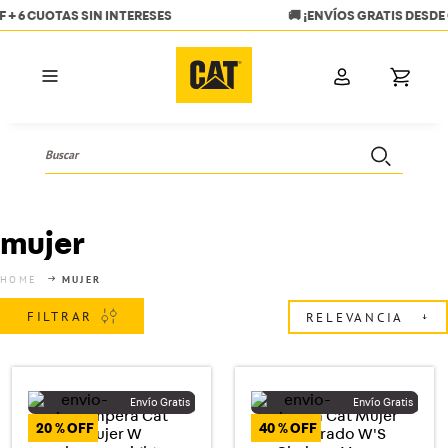
🚚 ¡ENVÍOS GRATIS DESDE GS. 500.000! 🚚
Buscar
TÉRMINOS MÁS BUSCADOS
1
.
hombres
mujer
2
.
mujer
MUJER
3
.
botas
FILTRAR
RELEVANCIA
4
.
bota
5
.
mochila
6
.
kepi
20 %
40 %
7
.
campera