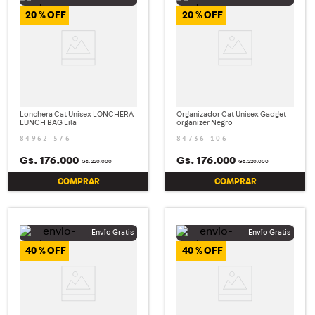
20 %
20 %
Lonchera Cat Unisex LONCHERA
Organizador Cat Unisex Gadget
LUNCH BAG Lila
organizer Negro
84962-576
84736-106
Gs.
176
.
000
Gs.
176
.
000
Gs.
220
.
000
Gs.
220
.
000
COMPRAR
COMPRAR
40 %
40 %