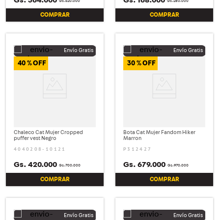
Gs.
520
.
000
Gs.
280
.
000
COMPRAR
COMPRAR
40 %
30 %
Chaleco Cat Mujer Cropped
Bota Cat Mujer Fandom Hiker
puffer vest Negro
Marron
4040208-10121
P312427
Gs.
420
.
000
Gs.
679
.
000
Gs.
700
.
000
Gs.
970
.
000
COMPRAR
COMPRAR