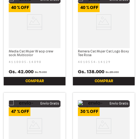
40 %
40 %
Media Cat Mujer W aop crew
Remera Cat Mujer Cat Logo Boxy
sock Multicolor
Tee Rosa
4110005-14098
4010554-14129
Gs.
42
.
000
Gs.
138
.
000
Gs.
70
.
000
Gs.
230
.
000
COMPRAR
COMPRAR
47 %
30 %