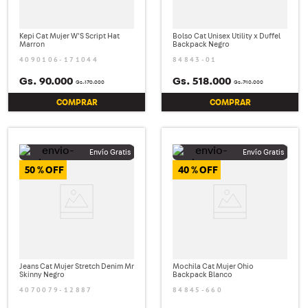
Kepi Cat Mujer W'S Script Hat
Bolso Cat Unisex Utility x Duffel
Marron
Backpack Negro
4090106-171044
84843-01
Gs.
90
.
000
Gs.
518
.
000
Gs.
170
.
000
Gs.
740
.
000
COMPRAR
COMPRAR
50 %
40 %
Jeans Cat Mujer Stretch Denim Mr
Mochila Cat Mujer Ohio
Skinny Negro
Backpack Blanco
4070079-12887
84845-660