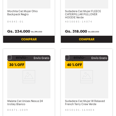
Mochila Cat Mujer Ohio
Sudadera Cat Mujer FLEECE
Backpack Negro
CATERPILLAR PULLOVER
HOODIE Verde
84845-01
4050085-14074
Gs.
234
.
000
Gs.
318
.
000
Gs.
390
.
000
Gs.
530
.
000
COMPRAR
COMPRAR
30 %
40 %
Maleta Cat Unisex Nexus 24
Sudadera Cat Mujer W Relaxed
trolley Blanco
French Terry Crew Verde
84871-1009
4050101-164404