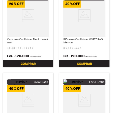
20 %
40 %
Campera Cat Unisex Denim Work
Riñonera Cat Unisex WAIST BAG
Azul
Marron
4040181-13917
83615-666
Gs.
520
.
000
Gs.
120
.
000
Gs.
650
.
000
Gs.
200
.
000
COMPRAR
COMPRAR
40 %
40 %