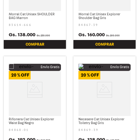
Morral Cat Unisex SHOULDER
Morral Cat Unisex Explorer
BAG Marron
Shoulder Bag Gris
83614-666
84867-39
Gs.
138
.
000
Gs.
160
.
000
Gs.
230
.
000
Gs.
200
.
000
COMPRAR
COMPRAR
20 %
20 %
Riñonera Cat Unisex Explorer
Necesere Cat Unisex Explorer
Waist Bag Negro
Toiletry Bag Gris
84868-01
84869-39
Gs.
192
.
000
Gs.
128
.
000