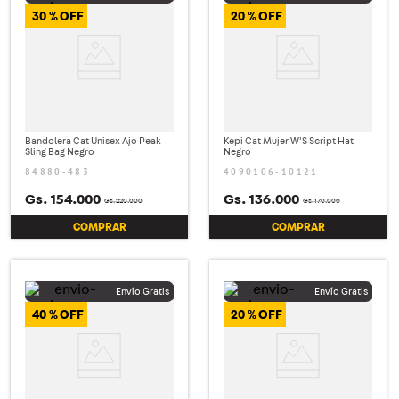
30 %
20 %
Bandolera Cat Unisex Ajo Peak
Kepi Cat Mujer W'S Script Hat
Sling Bag Negro
Negro
84880-483
4090106-10121
Gs.
154
.
000
Gs.
136
.
000
Gs.
220
.
000
Gs.
170
.
000
COMPRAR
COMPRAR
40 %
20 %