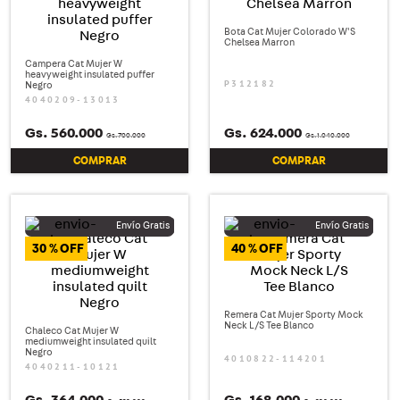
8
.
zapatenis
Bota Cat Mujer Colorado W'S
Chelsea Marron
9
.
calzados hombre
Campera Cat Mujer W
heavyweight insulated puffer
10
.
camisa
P312182
Negro
4040209-13013
Gs.
560
.
000
Gs.
624
.
000
Gs.
700
.
000
Gs.
1
.
040
.
000
COMPRAR
COMPRAR
30 %
40 %
Remera Cat Mujer Sporty Mock
Neck L/S Tee Blanco
Chaleco Cat Mujer W
mediumweight insulated quilt
Negro
4010822-114201
4040211-10121
Gs.
364
.
000
Gs.
168
.
000