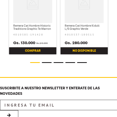
Remera Cat Hombre Historic
Remera Cat Hombre Kidult
Traditions Graphic Te Marron
L/S Graphic Verde
4010585-191428
4010537-180515
Gs.
130
.
000
Gs.
280
.
000
Gs.
240
.
000
COMPRAR
NO DISPONIBLE
SUSCRIBITE A NUESTRO NEWSLETTER Y ENTERATE DE LAS
NOVEDADES
→