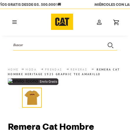
MIÉRCOLES CON LAS TC ITAÚ 🧡 20% OFF + 6 CUOTAS SIN INTERES
Buscar
TÉRMINOS MÁS BUSCADOS
1
.
hombres
MODA
PRENDAS
REMERAS
REMERA CAT
HOMBRE HERITAGE 1925 GRAPHIC TEE AMARILLO
2
.
mujer
3
.
botas
4
.
bota
5
.
campera
6
.
mochila
Remera Cat Hombre
7
.
calzados hombre