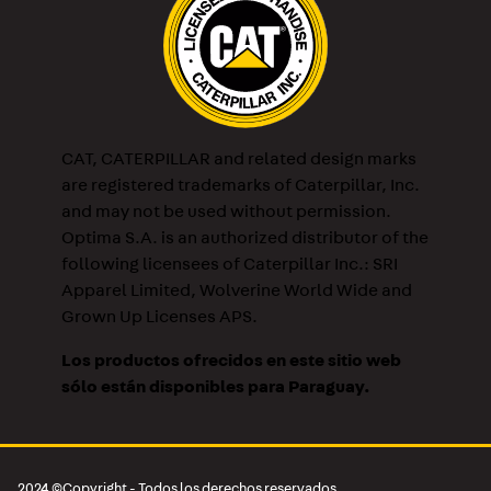
CAT, CATERPILLAR and related design marks
are registered trademarks of Caterpillar, Inc.
and may not be used without permission.
Optima S.A. is an authorized distributor of the
following licensees of Caterpillar Inc.: SRI
Apparel Limited, Wolverine World Wide and
Grown Up Licenses APS.
Los productos ofrecidos en este sitio web
sólo están disponibles para Paraguay.
2024 ©Copyright - Todos los derechos reservados