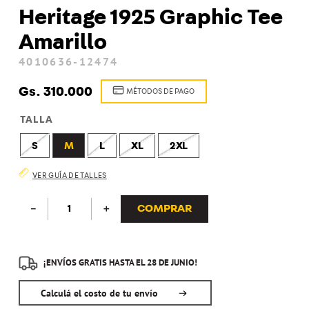
Heritage 1925 Graphic Tee
8
.
zapatenis
Amarillo
9
.
kepi
4010636-12474
10
.
maleta
Gs.
310
.
000
MÉTODOS DE PAGO
TALLA
S
M
L
XL
2XL
VER GUÍA DE TALLES
COMPRAR
－
＋
¡ENVÍOS GRATIS HASTA EL 28 DE JUNIO!
Calculá el costo de tu envío