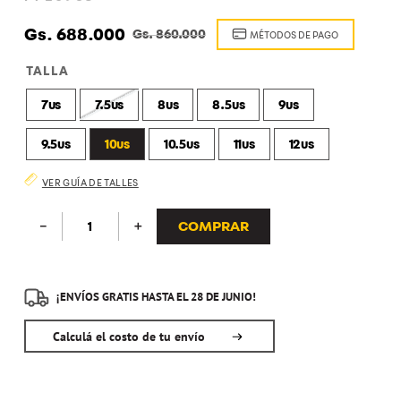
8
.
calzados hombre
Gs.
688
.
000
Gs.
860
.
000
MÉTODOS DE PAGO
9
.
zapatenis
TALLA
10
.
camisa
7us
7.5us
8us
8.5us
9us
9.5us
10us
10.5us
11us
12us
VER GUÍA DE TALLES
COMPRAR
－
＋
¡ENVÍOS GRATIS HASTA EL 28 DE JUNIO!
Calculá el costo de tu envío