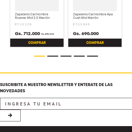
Zapatenis Cat Hombre
Zapatenis Cat Hombre Apa
Roamer Mid 2.0 Marrón
Cush Mid Marrón
P725220
P725849
Gs.
712
.
000
Gs.
690
.
000
Gs.
890
.
000
COMPRAR
COMPRAR
SUSCRIBITE A NUESTRO NEWSLETTER Y ENTERATE DE LAS
NOVEDADES
→