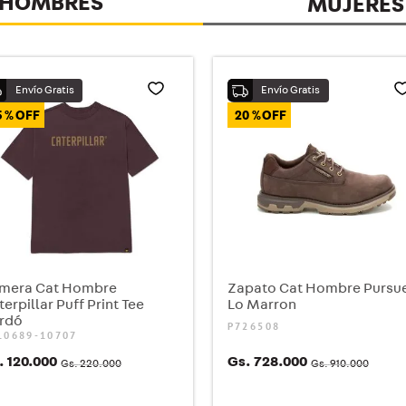
HOMBRES
MUJERES
5 %
20 %
mera Cat Hombre
Zapato Cat Hombre Pursu
terpillar Puff Print Tee
Lo Marron
rdó
P726508
10689-10707
.
120
.
000
Gs.
728
.
000
Gs.
220
.
000
Gs.
910
.
000
COMPRAR
COMPRAR