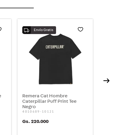
e
Remera Cat Hombre
Caterpillar Puff Print Tee
Negro
4010689-10121
Gs.
220
.
000
COMPRAR