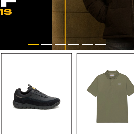
10
.
camisa