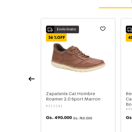
36 %
4
Zapatenis Cat Hombre
Re
Roamer 2.0 Sport Marron
Ca
Bo
P725581
40
Gs.
490
.
000
Gs
Gs.
760
.
000
COMPRAR