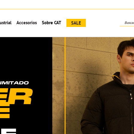
MIÉRCOLES CON LAS TC ITAÚ 🧡 20% OFF + 6 CUOTAS SIN INTERESES
Busca
ustrial
Accesorios
Sobre CAT
SALE
TÉRMINOS MÁS BUSCADOS
1
.
hombres
2
.
mujer
3
.
botas
4
.
bota
5
.
campera
6
.
mochila
7
.
kepi
8
.
calzados hombre
9
.
zapatenis