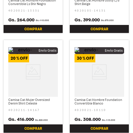
Camisa Cat Hombre Foundation
Camisa Cat Hombre Utility L/S
Convertible Ls Shir Negro
Shirt Beige
4020021-13531
4020105-14131
Gs.
264
.
000
Gs.
399
.
000
Gs.
440
.
000
Gs.
570
.
000
COMPRAR
COMPRAR
20 %
30 %
Camisa Cat Mujer Oversized
Camisa Cat Hombre Foundation
Denim Shirt Celeste
Convertible Blanco
4020211-14167
4020021-10110
Gs.
416
.
000
Gs.
308
.
000
Gs.
520
.
000
Gs.
440
.
000
COMPRAR
COMPRAR