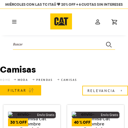
LES CON LAS TC ITAÚ 🧡 20% OFF + 6 CUOTAS SIN INTERESES
Buscar
TÉRMINOS MÁS BUSCADOS
1
.
hombres
Camisas
2
.
mujer
MODA
PRENDAS
CAMISAS
3
.
botas
FILTRAR
RELEVANCIA
4
.
bota
5
.
mochila
6
.
kepi
30 %
40 %
7
.
campera