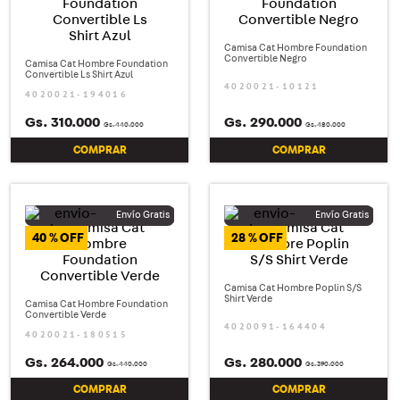
8
.
zapatenis
Camisa Cat Hombre Foundation
9
.
calzados hombre
Convertible Negro
Camisa Cat Hombre Foundation
Convertible Ls Shirt Azul
10
.
camisa
4020021-10121
4020021-194016
Gs.
310
.
000
Gs.
290
.
000
Gs.
440
.
000
Gs.
480
.
000
COMPRAR
COMPRAR
40 %
28 %
Camisa Cat Hombre Poplin S/S
Shirt Verde
Camisa Cat Hombre Foundation
Convertible Verde
4020091-164404
4020021-180515
Gs.
264
.
000
Gs.
280
.
000
Gs.
440
.
000
Gs.
390
.
000
COMPRAR
COMPRAR