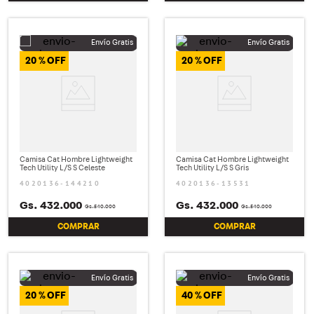
20 %
20 %
Camisa Cat Hombre Lightweight
Camisa Cat Hombre Lightweight
Tech Utility L/S S Celeste
Tech Utility L/S S Gris
4020136-144210
4020136-13531
Gs.
432
.
000
Gs.
432
.
000
Gs.
540
.
000
Gs.
540
.
000
COMPRAR
COMPRAR
20 %
40 %