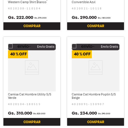
Western Camp Shirt Blanco
Convertible Azul
4020208-110104
4020021-10118
Gs.
222
.
000
Gs.
290
.
000
Gs.
370
.
000
Gs.
480
.
000
COMPRAR
COMPRAR
40 %
40 %
Camisa Cat Hombre Utility S/S
Camisa Cat Hombre Poplin S/S
Verde
Beige
4020104-180515
4020091-130907
Gs.
310
.
000
Gs.
234
.
000
Gs.
520
.
000
Gs.
390
.
000
COMPRAR
COMPRAR