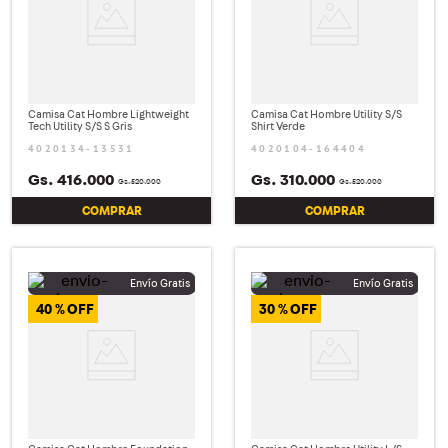
Camisa Cat Hombre Lightweight
Camisa Cat Hombre Utility S/S
Tech Utility S/S S Gris
Shirt Verde
4020134-13531
4020104-164404
Gs.
416
.
000
Gs.
310
.
000
Gs.
520
.
000
Gs.
520
.
000
COMPRAR
COMPRAR
40 %
30 %