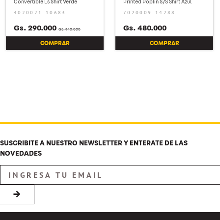
Convertible Ls Shirt Verde
Printed Poplin S/S Shirt Azul
4020021-10683
7020009-14288
Gs.
290
.
000
Gs.
480
.
000
Gs.
440
.
000
COMPRAR
COMPRAR
SUSCRIBITE A NUESTRO NEWSLETTER Y ENTERATE DE LAS
NOVEDADES
→