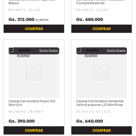
Blanco
Convertible Bordó
4020091-10110
4020021-12559
Gs.
312
.
000
Gs.
480
.
000
Gs.
390
.
000
COMPRAR
COMPRAR
Camisa Cat Hombre Poplin S/S
Camisa Cat Hombre Centennial
Shirt Gris
Oxford popover L/S Shirt Rosa
4020091-180000
4020121-161212
Gs.
390
.
000
Gs.
640
.
000
COMPRAR
COMPRAR